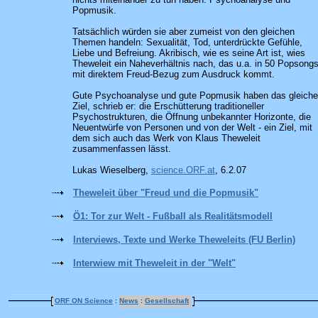
Popmusik.
Tatsächlich würden sie aber zumeist von den gleichen
Themen handeln: Sexualität, Tod, unterdrückte Gefühle,
Liebe und Befreiung. Akribisch, wie es seine Art ist, wies
Theweleit ein Naheverhältnis nach, das u.a. in 50 Popsong
mit direktem Freud-Bezug zum Ausdruck kommt.
Gute Psychoanalyse und gute Popmusik haben das gleiche
Ziel, schrieb er: die Erschütterung traditioneller
Psychostrukturen, die Öffnung unbekannter Horizonte, die
Neuentwürfe von Personen und von der Welt - ein Ziel, mit
dem sich auch das Werk von Klaus Theweleit
zusammenfassen lässt.
Lukas Wieselberg,
science.ORF.at
, 6.2.07
Theweleit über "Freud und die Popmusik"
Ö1: Tor zur Welt - Fußball als Realitätsmodell
Interviews, Texte und Werke Theweleits (FU Berlin)
Interwiew mit Theweleit in der "Welt"
ORF ON Science
:
News
:
Gesellschaft