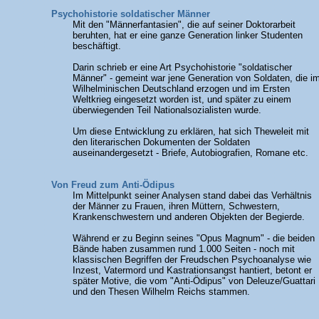
Psychohistorie soldatischer Männer
Mit den "Männerfantasien", die auf seiner Doktorarbeit
beruhten, hat er eine ganze Generation linker Studenten
beschäftigt.
Darin schrieb er eine Art Psychohistorie "soldatischer
Männer" - gemeint war jene Generation von Soldaten, die i
Wilhelminischen Deutschland erzogen und im Ersten
Weltkrieg eingesetzt worden ist, und später zu einem
überwiegenden Teil Nationalsozialisten wurde.
Um diese Entwicklung zu erklären, hat sich Theweleit mit
den literarischen Dokumenten der Soldaten
auseinandergesetzt - Briefe, Autobiografien, Romane etc.
Von Freud zum Anti-Ödipus
Im Mittelpunkt seiner Analysen stand dabei das Verhältnis
der Männer zu Frauen, ihren Müttern, Schwestern,
Krankenschwestern und anderen Objekten der Begierde.
Während er zu Beginn seines "Opus Magnum" - die beiden
Bände haben zusammen rund 1.000 Seiten - noch mit
klassischen Begriffen der Freudschen Psychoanalyse wie
Inzest, Vatermord und Kastrationsangst hantiert, betont er
später Motive, die vom "Anti-Ödipus" von Deleuze/Guattari
und den Thesen Wilhelm Reichs stammen.