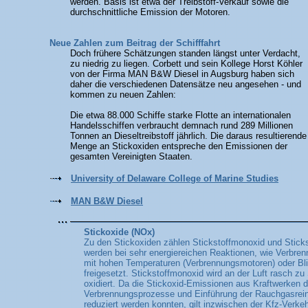
werden. Basis ist etwa der Treibstoff-Verkauf sowie die
durchschnittliche Emission der Motoren.
Neue Zahlen zum Beitrag der Schifffahrt
Doch frühere Schätzungen standen längst unter Verdacht,
zu niedrig zu liegen. Corbett und sein Kollege Horst Köhler
von der Firma MAN B&W Diesel in Augsburg haben sich
daher die verschiedenen Datensätze neu angesehen - und
kommen zu neuen Zahlen:
Die etwa 88.000 Schiffe starke Flotte an internationalen
Handelsschiffen verbraucht demnach rund 289 Millionen
Tonnen an Dieseltreibstoff jährlich. Die daraus resultierende
Menge an Stickoxiden entspreche den Emissionen der
gesamten Vereinigten Staaten.
University of Delaware College of Marine Studies
MAN B&W Diesel
Stickoxide (NOx)
Zu den Stickoxiden zählen Stickstoffmonoxid und Sticks
werden bei sehr energiereichen Reaktionen, wie Verbre
mit hohen Temperaturen (Verbrennungsmotoren) oder Bli
freigesetzt. Stickstoffmonoxid wird an der Luft rasch zu 
oxidiert. Da die Stickoxid-Emissionen aus Kraftwerken 
Verbrennungsprozesse und Einführung der Rauchgasrein
reduziert werden konnten, gilt inzwischen der Kfz-Verkeh