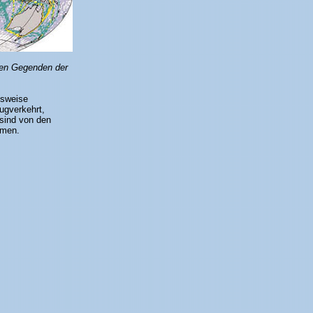
nen Gegenden der
lsweise
ugverkehrt,
 sind von den
mmen.