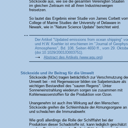
Stickoxide aus, wie sie die gesamten Vereinigten Staaten
im gleichen Zeitraum mit all ihren Industriezweigen
freisetzen.
So lautet das Ergebnis einer Studie von James Corbett vo
College of Marine Studies der University of Delaware in
Newark, wie in "Nature Science Update" berichtet wird.
Der Artikel "Updated emissions from ocean shipping" v
und H.W. Koehler ist erschienen im "Journal of Geophys
Atmospheres", Bd. 108, Seiten 4650 ff., vom 29. Oktob
(doi:10.1029/2003JD003751).
Abstract des Artikels (www.agu.org)
Stickoxide und ihr Beitrag für die Umwelt
Stickoxide (NOx) tragen beträchtlich zur Verschmutzung de
Umwelt bei - mit Regenwasser bilden sie Salpetersäure als
wichtigen Bestandteil des "sauren Regens". Unter
Sonneneinstrahlung wiederum sorgen sie zusammen mit
Kohlenwasserstoffen für die Produktion von Ozon.
Unangenehm ist auch ihre Wirkung auf den Menschen:
Stickoxide greifen die Schleimhäute der Atmungsorgane an
und schwächen die Immunabwehr.
Wie groß allerdings die Rolle der Schifffahrt bei der
Produktion dieser Schadstoffe ist, kann lediglich geschätzt