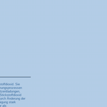
toffdioxid. Sie
nnungsprozessen
tzentladungen,
Stickstoffdioxid
durch Änderung der
igung stark
r als