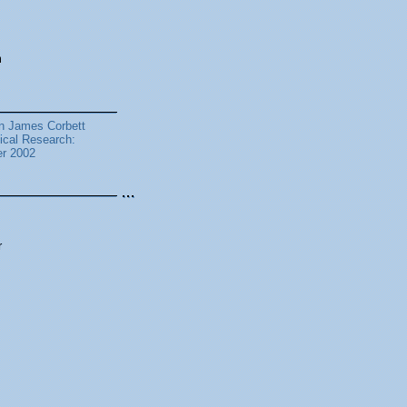
m
on James Corbett
ical Research:
er 2002
r