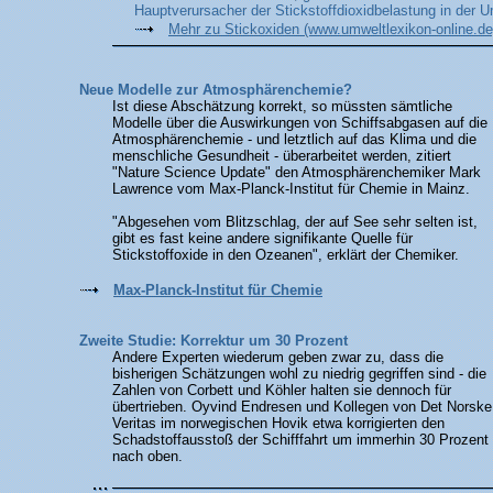
Hauptverursacher der Stickstoffdioxidbelastung in der U
Mehr zu Stickoxiden (www.umweltlexikon-online.de
Neue Modelle zur Atmosphärenchemie?
Ist diese Abschätzung korrekt, so müssten sämtliche
Modelle über die Auswirkungen von Schiffsabgasen auf die
Atmosphärenchemie - und letztlich auf das Klima und die
menschliche Gesundheit - überarbeitet werden, zitiert
"Nature Science Update" den Atmosphärenchemiker Mark
Lawrence vom Max-Planck-Institut für Chemie in Mainz.
"Abgesehen vom Blitzschlag, der auf See sehr selten ist,
gibt es fast keine andere signifikante Quelle für
Stickstoffoxide in den Ozeanen", erklärt der Chemiker.
Max-Planck-Institut für Chemie
Zweite Studie: Korrektur um 30 Prozent
Andere Experten wiederum geben zwar zu, dass die
bisherigen Schätzungen wohl zu niedrig gegriffen sind - die
Zahlen von Corbett und Köhler halten sie dennoch für
übertrieben. Oyvind Endresen und Kollegen von Det Norske
Veritas im norwegischen Hovik etwa korrigierten den
Schadstoffausstoß der Schifffahrt um immerhin 30 Prozent
nach oben.